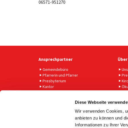
06571-951270
Ansprechpartner
Über
Gemeindebüro
Uns
Pfarrerin und Pfarrer
Pre
Presbyterium
Kir
Kantor
Ök
Gemeindepädagogin
Gem
Küsterin und Küster
Sch
Diese Webseite verwende
Gruppen und Treffpunkte
Ges
Krankenhausbesuchsdienst
Wir verwenden Cookies, um
anbieten zu können und di
Informationen zu Ihrer Ve