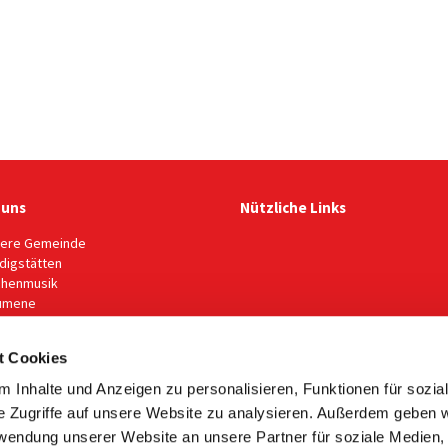
 uns
Nützliche Links
ere Gemeinde
digstätten
chenmusik
umene
eindekonzeption
utzkonzept EKG Wittlich
t Cookies
chichte
 Inhalte und Anzeigen zu personalisieren, Funktionen für sozia
e Zugriffe auf unsere Website zu analysieren. Außerdem geben w
rwendung unserer Website an unsere Partner für soziale Medien