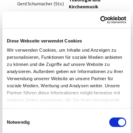
Gerd Schumacher (Stv.)
Kirchenmusik
Tilman Bruus
Mitarbeiterpresbyter
Vorsitz
und Kirchenmusiker
Diakonieausschuss
Tilman Bruus
Ulrike George
Sibylle Frömsdorf
Diese Webseite verwendet Cookies
Finanzkirchmeister
(Stv.)
Thomas Grawemeyer
Wir verwenden Cookies, um Inhalte und Anzeigen zu
Vorsitz Kinder- und
Thomas Nummer
personalisieren, Funktionen für soziale Medien anbieten
Jugendausschuss
(Stv.)
zu können und die Zugriffe auf unsere Website zu
Ursula Große
analysieren. Außerdem geben wir Informationen zu Ihrer
Höötmann
Baukirchmeister
​
Verwendung unserer Website an unsere Partner für
Vorsitz
Thomas Nummer
soziale Medien, Werbung und Analysen weiter. Unsere
Finanzausschuss
Partner führen diese Informationen möglicherweise mit
Thomas Grawemeyer
weiteren Daten zusammen, die Sie ihnen bereitgestellt
Marianne Röhl-
Dienst- und
haben oder die sie im Rahmen Ihrer Nutzung der Dienste
Schüller (Stv.)
Fachaufsicht über die
gesammelt haben.
Vorsitz
E
Mitarbeitenden im
Notwendig
Bauausschuss
i
gottestdienstlichen
Thomas Nummer
n
und pädagogischen