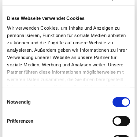
Diese Webseite verwendet Cookies
Wir verwenden Cookies, um Inhalte und Anzeigen zu
personalisieren, Funktionen für soziale Medien anbieten
zu können und die Zugriffe auf unsere Website zu
analysieren. Außerdem geben wir Informationen zu Ihrer
Verwendung unserer Website an unsere Partner für
soziale Medien, Werbung und Analysen weiter. Unsere
Partner führen diese Informationen möglicherweise mit
weiteren Daten zusammen, die Sie ihnen bereitgestellt
haben oder die sie im Rahmen Ihrer Nutzung der Dienste
gesammelt haben.
E
Notwendig
i
n
w
Präferenzen
i
l