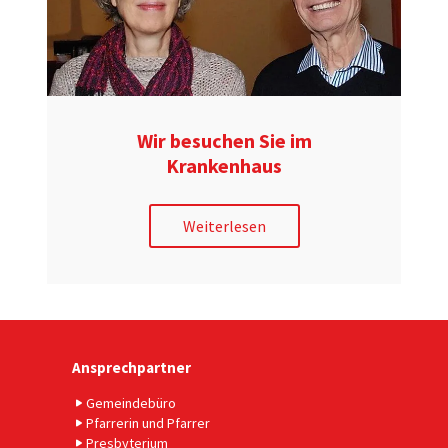
Wir besuchen Sie im
Krankenhaus
Weiterlesen
Ansprechpartner
Gemeindebüro
Pfarrerin und Pfarrer
Presbyterium