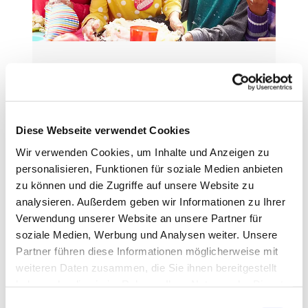
Kinder & Jugendliche
Weiterlesen
Diese Webseite verwendet Cookies
Wir verwenden Cookies, um Inhalte und Anzeigen zu
personalisieren, Funktionen für soziale Medien anbieten
zu können und die Zugriffe auf unsere Website zu
analysieren. Außerdem geben wir Informationen zu Ihrer
Verwendung unserer Website an unsere Partner für
soziale Medien, Werbung und Analysen weiter. Unsere
Partner führen diese Informationen möglicherweise mit
weiteren Daten zusammen, die Sie ihnen bereitgestellt
haben oder die sie im Rahmen Ihrer Nutzung der Dienste
gesammelt haben.
E