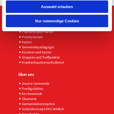
w
Auswahl erlauben
a
h
Ansprechpartner
l
Nur notwendige Cookies
Gemeindebüro
Pfarrerin und Pfarrer
Presbyterium
Kantor
Gemeindepädagogin
Küsterin und Küster
Gruppen und Treffpunkte
Krankenhausbesuchsdienst
Über uns
Unsere Gemeinde
Predigstätten
Kirchenmusik
Ökumene
Gemeindekonzeption
Schutzkonzept EKG Wittlich
Geschichte