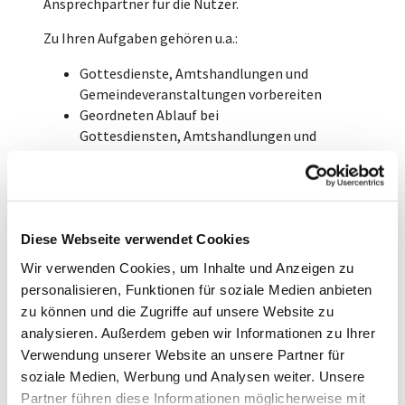
Ansprechpartner für die Nutzer.
Zu Ihren Aufgaben gehören u.a.:
Gottesdienste, Amtshandlungen und
Gemeindeveranstaltungen vorbereiten
Geordneten Ablauf bei
Gottesdiensten, Amtshandlungen und
Gemeindeveranstaltungen sicherstellen
Kirchengrundstück sauber halten und die
Pflege der Außenanlagen
​Diese Aufgaben werden in Manderscheid von Frau
Diese Webseite verwendet Cookies
Irle wahrgenommen. Die Stelle in Wittlich wird
Wir verwenden Cookies, um Inhalte und Anzeigen zu
aktuell von unserem Kantor, Tilman Bruus,
personalisieren, Funktionen für soziale Medien anbieten
wahrgenommen.
zu können und die Zugriffe auf unsere Website zu
analysieren. Außerdem geben wir Informationen zu Ihrer
Gunda Irle
Verwendung unserer Website an unsere Partner für
soziale Medien, Werbung und Analysen weiter. Unsere
Partner führen diese Informationen möglicherweise mit